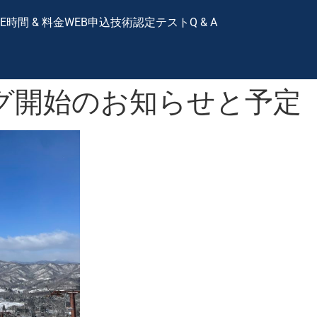
E
時間 & 料金
WEB申込
技術認定テスト
Q & A
開始のお知らせと予定（1/