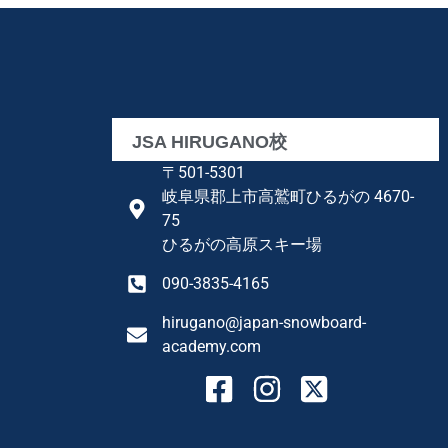
JSA HIRUGANO校
〒501-5301
岐阜県郡上市高鷲町ひるがの 4670-
75
ひるがの高原スキー場
090-3835-4165
hirugano@japan-snowboard-
academy.com