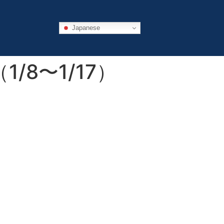
Japanese
8〜1/17）