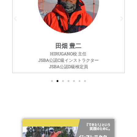
田畑 豊二
HIRUGANO校 主任
JSBA公認C級インストラクター
JSBA公認D級検定員