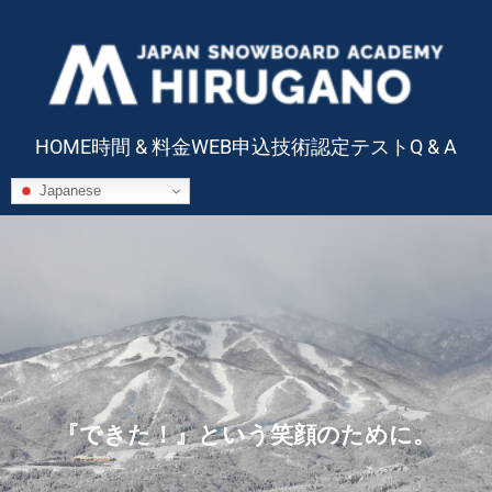
HOME
時間 & 料金
WEB申込
技術認定テスト
Q & A
Japanese
『できた！』という笑顔のために。