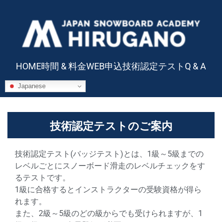
HOME
時間 & 料金
WEB申込
技術認定テスト
Q & A
Japanese
技術認定テストのご案内
技術認定テスト(バッジテスト)とは、1級～5級までの
レベルごとにスノーボード滑走のレベルチェックをす
るテストです。
1級に合格するとインストラクターの受験資格が得ら
れます。
また、2級～5級のどの級からでも受けられますが、1