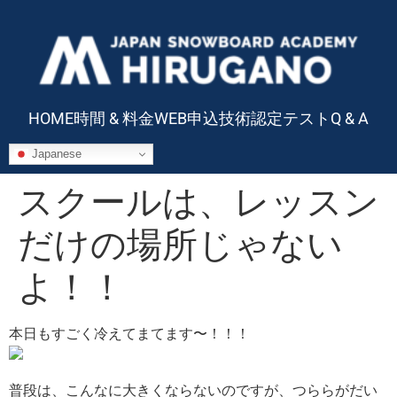
HOME
時間 & 料金
WEB申込
技術認定テスト
Q & A
Japanese
スクールは、レッスン
だけの場所じゃない
よ！！
本日もすごく冷えてまてます〜！！！
普段は、こんなに大きくならないのですが、つららがだい