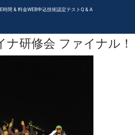
E
時間 & 料金
WEB申込
技術認定テスト
Q & A
イナ研修会 ファイナル！