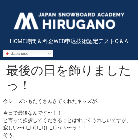
HOME
時間 & 料金
WEB申込
技術認定テスト
Q & A
Japanese
最後の日を飾りました
っ！
今シーズンもたくさんきてくれたキッズが、
今日で最後なんです〜！！
と言って挨拶してくださることはすごくうれしいですが、
寂しい〜(T_T)(T_T)(T_T)うぅ〜っ！！
そう、