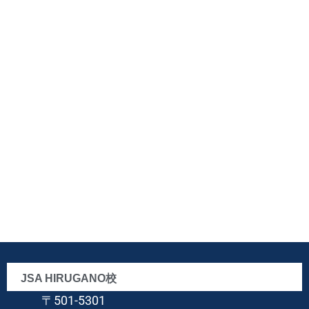
JSA HIRUGANO校
〒501-5301