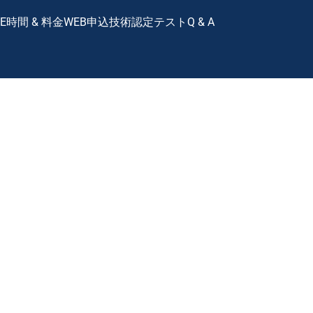
E
時間 & 料金
WEB申込
技術認定テスト
Q & A