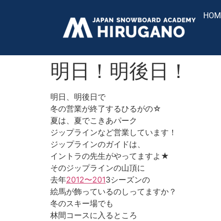
HOM
明日！明後日！
明日、明後日で
冬の営業が終了するひるがの☆
夏は、夏でこきあパーク
ジップラインなど営業しています！
ジップラインのガイドは、
イントラの先生がやってますよ★
そのジップラインの山頂に
去年
2012〜201
3シーズンの
絵馬が飾っているのしってますか？
冬のスキー場でも
林間コースに入るところ