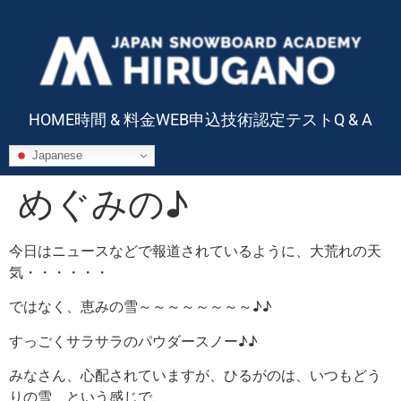
HOME
時間 & 料金
WEB申込
技術認定テスト
Q & A
Japanese
めぐみの♪
今日はニュースなどで報道されているように、大荒れの天
気・・・・・・
ではなく、恵みの雪～～～～～～～～♪♪
すっごくサラサラのパウダースノー♪♪
みなさん、心配されていますが、ひるがのは、いつもどう
りの雪、という感じで、