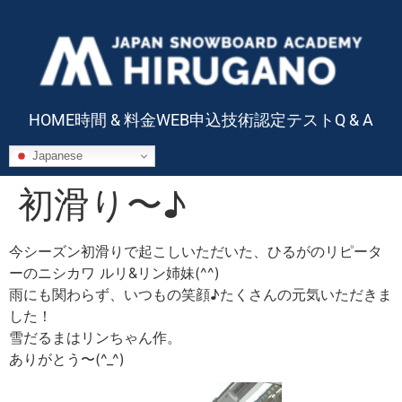
HOME
時間 & 料金
WEB申込
技術認定テスト
Q & A
Japanese
初滑り〜♪
今シーズン初滑りで起こしいただいた、ひるがのリピータ
ーのニシカワ ルリ&リン姉妹(^^)
雨にも関わらず、いつもの笑顔♪たくさんの元気いただきま
した！
雪だるまはリンちゃん作。
ありがとう〜(^_^)