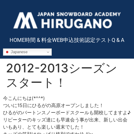
HOME
時間 & 料金
WEB申込
技術認定テスト
Q & A
Japanese
2012-2013シーズン
スタート！
今こんにちは(*^^*)
ついに15日にひるがの高原オープンしました！
ひるがのバートンスノーボードスクールも開校してますよ♪
リピーターのキッズ達にも早速会う事が出来、新しい出会
いもあり、とても楽しい週末でした！