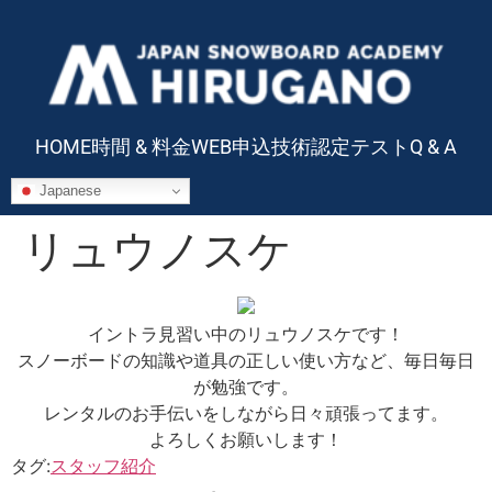
HOME
時間 & 料金
WEB申込
技術認定テスト
Q & A
Japanese
リュウノスケ
イントラ見習い中のリュウノスケです！
スノーボードの知識や道具の正しい使い方など、毎日毎日
が勉強です。
レンタルのお手伝いをしながら日々頑張ってます。
よろしくお願いします！
タグ:
スタッフ紹介