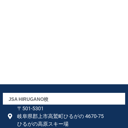
JSA HIRUGANO校
〒501-5301
岐阜県郡上市高鷲町ひるがの 4670-75
ひるがの高原スキー場