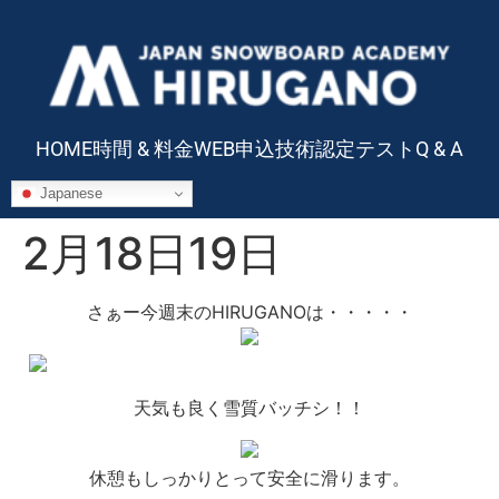
HOME
時間 & 料金
WEB申込
技術認定テスト
Q & A
Japanese
2月18日19日
さぁー今週末のHIRUGANOは・・・・・
天気も良く雪質バッチシ！！
休憩もしっかりとって安全に滑ります。