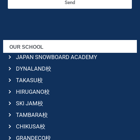
Send
OUR SCHOOL
JAPAN SNOWBOARD ACADEMY
DYNALAND校
TAKASU校
HIRUGANO校
SKI JAM校
TAMBARA校
CHIKUSA校
GRANDECO校