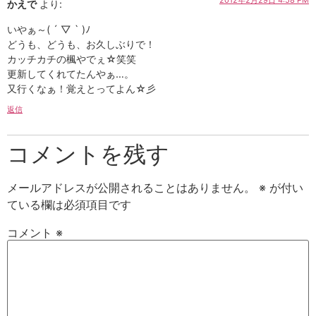
2012年2月29日 4:58 PM
かえで
より:
いやぁ～( ´ ▽ ` )ﾉ
どうも、どうも、お久しぶりで！
カッチカチの楓やでぇ☆笑笑
更新してくれてたんやぁ…。
又行くなぁ！覚えとってよん☆彡
返信
コメントを残す
メールアドレスが公開されることはありません。
※
が付い
ている欄は必須項目です
コメント
※