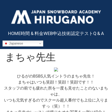
HOME
時間 & 料金
WEB申込
技術認定テスト
Q & A
Japanese
まちゃ先生
ひるがのBSBS人気イントラのまちゃ先生！
まちゃはいつも笑顔！笑顔！笑顔です！！
スタッフの前でも疲れた所を一度も見せたことのないまち
ゃは、
いつも元気すぎるのでスクール超人番付でも上位に入りま
すっ（笑）！！