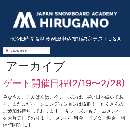
HOME
時間 & 料金
WEB申込
技術認定テスト
Q & A
Japanese
アーカイブ
ゲート開催日程(2/19〜2/28)
みなさん、こんばんは。今シーズンは、寒い日が続いてお
り、まだまだバーンコンディションは抜群！！たくさんの
ご参加お待ちしております！ 今シーズンもチームメンバー
を大募集しております。 メンバー料金・ビジター料金・開
催時間等 […]