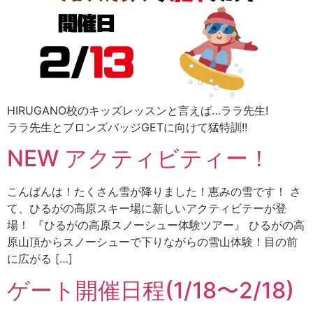
HIRUGANO校のキッズレッスンと言えば…ララ先生!
ララ先生とブロンズバッジGETに向けて猛特訓!!
NEW アクティビティー！
こんばんは！たくさん雪が降りました！恵みの雪です！ さ
て、ひるがの高原スキー場に新しいアクティビテーが登
場！ 『ひるがの高原スノーシュー体験ツアー』 ひるがの高
原山頂からスノーシューで下りながらの雪山体験！目の前
に広がる […]
ゲート開催日程(1/18〜2/18)